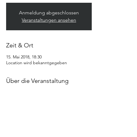
Anmeldung abgeschlossen
Veranstaltungen ansehen
Zeit & Ort
15. Mai 2018, 18:30
Location wird bekanntgegeben
Über die Veranstaltung
Mieders: jeden Dienstag ab 15.05. um 18:30 
(bei Schönwetter im Freien) - Dauer ca. 1 
Stunde - Seminarhaus Zeit & Raum
Fulpmes: jeden Donnerstag um 18:30 - 
Dauer ca. 1 Stunde - Kindergarten Fulpmes
Kampl: jeden Freitag ab 18.05. um 08:30 - 
Dauer ca. 1 Stunde - Therapiezentrum 