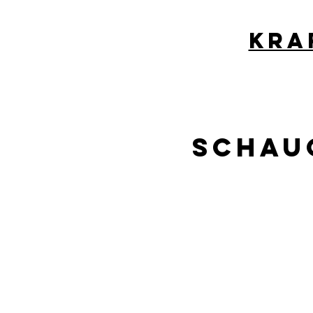
kra
Schaug