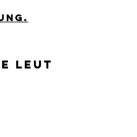
ung.
ne Leut