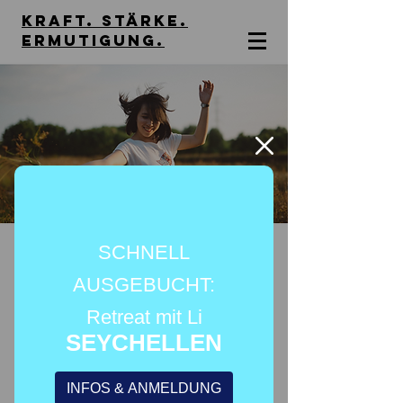
kraft. stärke.
Ermutigung.
Tanz auf
SCHNELL
Wildeben
AUSGEBUCHT:
Retreat mit Li
Sa., 05. Juli
  |  
Fulpmes
SEYCHELLEN
10.-20. OKTOBER 2026
Ganz etwas Besonderes!
INFOS & ANMELDUNG