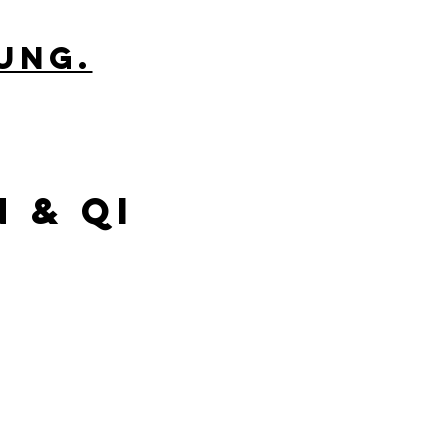
ung.
 & Qi