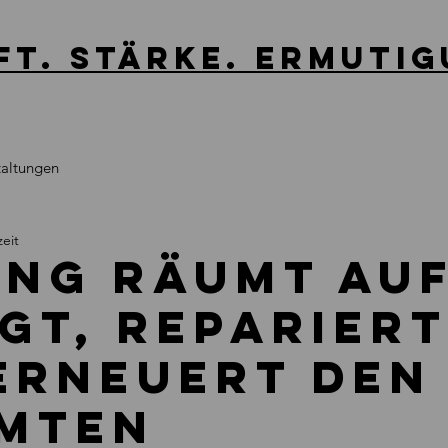
ft. stärke. Ermutig
taltungen
zeit
ong räumt auf
igt, repariert
erneuert den
mten