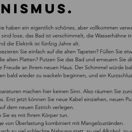
nismus.
, Sie haben ein eigentlich schönes, aber vollkommen verw
 sind lose, das Bad ist verschimmelt, die Wasserhähne tr
d die Elektrik ist fünfzig Jahre alt.
zieren Sie einfach auf die alten Tapeten? Füllen Sie etw
die alten Platten? Putzen Sie das Bad und erneuern Sie 
nge Freude an Ihrem neuen Haus. Der Schimmel würde ba
sen bald wieder zu wackeln beginnen, und ein Kurzschlu
araturen machen hier keinen Sinn. Also räumen Sie zunä
aus. Erst jetzt können Sie neue Kabel einziehen, neuen Pu
auf dem neuen Estrich verlegen.
 Sie es mit Ihrem Körper tun.  
lge von Überlastung kombiniert mit Mangelzuständen.
rch zu viel schlechte Nahrung statt, zu viel Alkohol, zu v