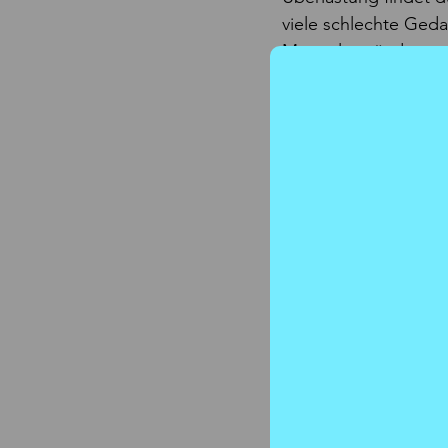
viele schlechte Ged
Mangelzustände ents
Schlaf, zu wenig Son
geistige Flexibilität.
All das kann im Kör
Qi Gong räumt auf, 
Besser hätte ich das
Artikel von Carina R