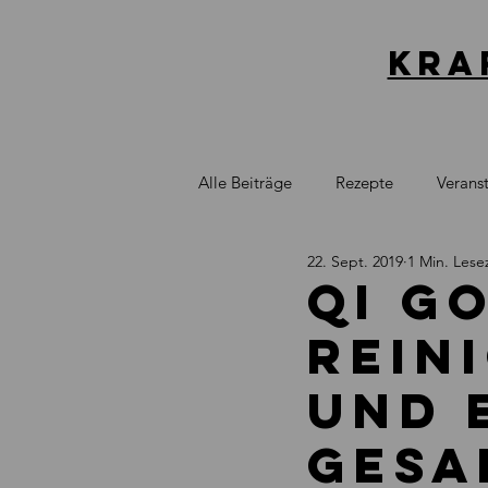
kra
Alle Beiträge
Rezepte
Verans
22. Sept. 2019
1 Min. Lese
Qi G
rein
und 
gesa