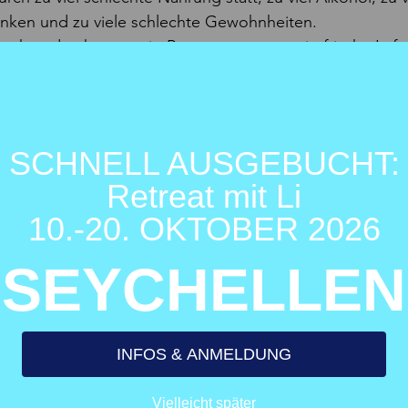
anken und zu viele schlechte Gewohnheiten.
tehen durch zu wenig Bewegung, zu wenig frische Luft,
nenlicht, zu wenige Vitalstoffe, zu wenig Optimismus un
per Fehlprogrammierungen verursachen.
reinigt, repariert und erneuert den gesamten Organismu
SCHNELL AUSGEBUCHT:
 nicht schreiben können.
Retreat mit Li
ehberg.
10.-20. OKTOBER 2026
SEYCHELLEN
INFOS & ANMELDUNG
Vielleicht später