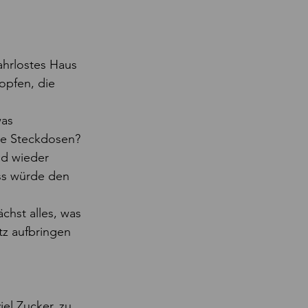
ahrlostes Haus 
opfen, die 
as 
die Steckdosen? 
ld wieder 
ss würde den 
chst alles, was 
tz aufbringen 
iel Zucker, zu 